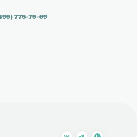
495) 775-75-69
 оплаты
кабинет
 кэшбэк
ент
lub
50 МБ в