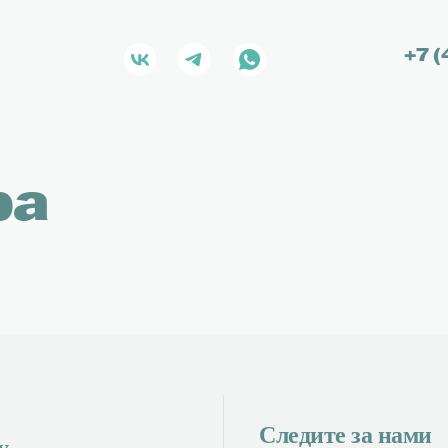
+7 (
луги
О компании
Способы
 сервис
Контакты
Личный 
ция
О нас
Акции и
Новости
ра
VIP конт
оссии
Отзывы
Travel C
ты
Полезная информация
eSIM с 2
подарок
а
Следите за нами
у