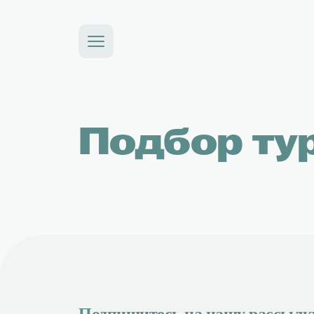
Подбор тура
Наши ус
Минимальная цена
Консьерж
Консульта
Горящие туры
Трансфер
Подбор ту
Страны и отели
Туры по Р
Календарь туров
Авиабиле
Круизы
Тревел ассистент
Страховк
Подпишитесь на нашу рассылк