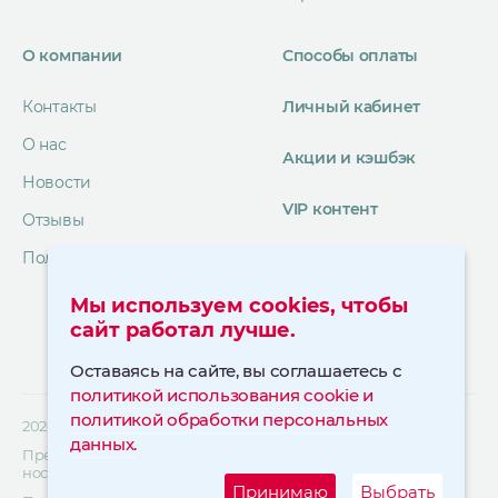
О компании
Способы оплаты
Контакты
Личный кабинет
О нас
Акции и кэшбэк
Новости
VIP контент
Отзывы
Полезная информация
Travel Club
Мы используем cookies, чтобы
eSIM с 250 МБ в
сайт работал лучше.
подарок
Оставаясь на сайте, вы соглашаетесь с
политикой использования cookie и
политикой обработки персональных
2026 © Турфирма Старт Тайм
данных.
Предложения на сайте не являются публичной офертой и
носят исключительно информационный характер
Принимаю
Выбрать